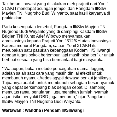
Tak heran, inovasi yang di lakukan oleh prajurit dari Yonif
312/KH mendapat acungan jempol dari Pangdam III/Slw
Mayjen TNI Nugroho Budi Wiryanto, saat hasil karyanya di
praktekkan.
Pada kesempatan tersebut, Pangdam III/Slw Mayjen TNI
Nugroho Budi Wiryanto yang di dampingi Kasdam III/Slw
Brigjen TNI Kunto Arief Wibowo menyampaikan
apresiasinya kepada Prajurit Yonif 312/KH atas inovasinya.
Karena menurut Pangdam, satuan Yonif 312/KH itu
merupakan satu pasukan kebanggaan Kodam III/Siliwangi
dengan tugas pokok bertempur, tapi masih bisa berfikir untuk
berbuat sesuatu yang bisa bermanfaat bagi masyarakat.
“ Walaupun, bukan metode pencegahan utama, fogging
adalah salah satu cara yang masih dinilai efektif untuk
membunuh nyamuk Aedes agypti dewasa berikut jentiknya.
Tujuannya adalah untuk membunuh sebagian besar nyamuk
yang dapat berkembang biak dengan cepat. Di samping
memutus rantai penularan, juga menekan jumlah nyamuk
agar risiko penyakit DBD juga menurun,” ujar Pangdam
III/Slw Mayjen TNI Nugroho Budi Wiryanto.
Wartawan : Wandha / Pendam III/Siliwangi