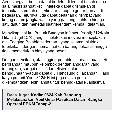
Aedes aegypti betina dapat bertelur di tempat basah mana
saja, meski sangat kecil. Mereka dapat ditemukan di
tumpukan sampah di perkotaan ataupun genangan air di
pedesaan. Telurnya juga dapat bertahan di tempat yang
kering dalam jangka waktu yang panjang, bahkan hingga
satu tahun dan menetas saat terendam kembali dalam air.
Menyikapi hal itu, Prajurit Batalyon Infanteri (Yonif) 312/Kala
Hitam Brigif 15/Kujang II, melakukan inovasi menciptakan
alat Fogging Potable sederhana yang selama ini tidak
terpikirkan, dengan memanfaatkan barang bekas sehingga
tidak memerlukan biaya yang besar.
Dengan demikian, alat fogging portable ini bisa dibuat oleh
perorangan maupun kelompok dengan anggaran yang
terjangkau, sangat efektif dan efisien dalam
penggunaannyapun dapat diuji langsung di lapangan. Hasil
karya prajurit Yonif 312/KH ini juga masih perlu
dikembangkan lebih lanjut untuk peningkatan kualitasnya.
Baca Juga:
Kodim 0624/Kab Bandung
Melaksanakan Apel Gelar Pasukan Dalam Rangka
Operasi PPKM Tahap-2