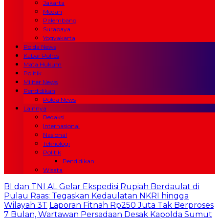
Jakarta
Medan
Palembang
Surabaya
Yogyakarta
Polda News
Kabar Polres
Mata Hukum
Politik
Militer News
Pendidikan
Polda News
Lainnya
Redaksi
Internasional
Nasional
Teknologi
Politik
Pendidikan
Wisata
BI dan TNI AL Gelar Ekspedisi Rupiah Berdaulat di
Pulau Raas: Tegaskan Kedaulatan NKRI hingga
Wilayah 3T
Laporan Fitnah Rp250 Juta Tak Berproses
7 Bulan, Wartawan Persadaan Desak Kapolda Sumut