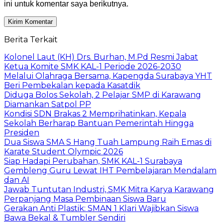
ini untuk komentar saya berikutnya.
Berita Terkait
Kolonel Laut (KH) Drs. Burhan, M.Pd Resmi Jabat
Ketua Komite SMK KAL-1 Periode 2026-2030
Melalui Olahraga Bersama, Kapengda Surabaya YHT
Beri Pembekalan kepada Kasatdik
Diduga Bolos Sekolah, 2 Pelajar SMP di Karawang
Diamankan Satpol PP
Kondisi SDN Brakas 2 Memprihatinkan, Kepala
Sekolah Berharap Bantuan Pemerintah Hingga
Presiden
Dua Siswa SMA S Hang Tuah Lampung Raih Emas di
Karate Student Olympic 2026
Siap Hadapi Perubahan, SMK KAL-1 Surabaya
Gembleng Guru Lewat IHT Pembelajaran Mendalam
dan AI
Jawab Tuntutan Industri, SMK Mitra Karya Karawang
Perpanjang Masa Pembinaan Siswa Baru
Gerakan Anti Plastik: SMAN 1 Klari Wajibkan Siswa
Bawa Bekal & Tumbler Sendiri