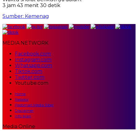
3 jam 43 menit 29 detik
Sumber: Kemenag
MEDIA NETWORK
Facebook.com
Instagram.com
Whatsapp.com
Tiktok.com
Twitter.com
Youtube.com
Home
Redaksi
Pedoman Media Siber
Disclaimer
Info Iklan
Media Online