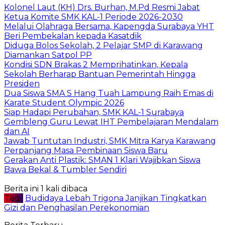
Kolonel Laut (KH) Drs. Burhan, M.Pd Resmi Jabat
Ketua Komite SMK KAL-1 Periode 2026-2030
Melalui Olahraga Bersama, Kapengda Surabaya YHT
Beri Pembekalan kepada Kasatdik
Diduga Bolos Sekolah, 2 Pelajar SMP di Karawang
Diamankan Satpol PP
Kondisi SDN Brakas 2 Memprihatinkan, Kepala
Sekolah Berharap Bantuan Pemerintah Hingga
Presiden
Dua Siswa SMA S Hang Tuah Lampung Raih Emas di
Karate Student Olympic 2026
Siap Hadapi Perubahan, SMK KAL-1 Surabaya
Gembleng Guru Lewat IHT Pembelajaran Mendalam
dan AI
Jawab Tuntutan Industri, SMK Mitra Karya Karawang
Perpanjang Masa Pembinaan Siswa Baru
Gerakan Anti Plastik: SMAN 1 Klari Wajibkan Siswa
Bawa Bekal & Tumbler Sendiri
Berita ini 1 kali dibaca
Tag :
Budidaya Lebah Trigona Janjikan Tingkatkan
Gizi dan Penghasilan Perekonomian