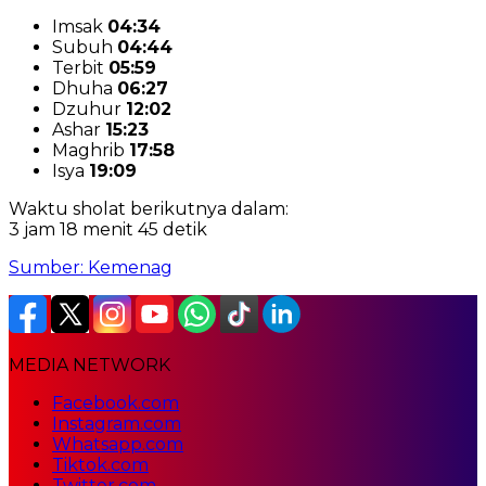
Imsak
04:34
Subuh
04:44
Terbit
05:59
Dhuha
06:27
Dzuhur
12:02
Ashar
15:23
Maghrib
17:58
Isya
19:09
Waktu sholat berikutnya dalam:
3 jam 18 menit 44 detik
Sumber: Kemenag
MEDIA NETWORK
Facebook.com
Instagram.com
Whatsapp.com
Tiktok.com
Twitter.com