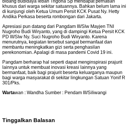
bidang budidaya lebah Trigona Sp mendapat perhatian
khusus dari warga sekitar satuannya. Bahkan belum lama ini
di kunjungi oleh Ketua Umum Persit KCK Pusat Ny. Hetty
Andika Perkasa beserta rombongan dari Jakarta.
Apresiasi pun datang dari Pangdam III/Slw Mayjen TNI
Nugroho Budi Wiryanto, yang di dampingi Ketua Persit KCK
PD III/Slw Ny. Suci Nugroho Budi Wiryanto. Karena
menurutnya, kegiatan tersebut sangat bermanfaat dan
membantu meningkatkan gizi serta penghasilan
perekonomian. Apalagi di masa pandemi Covid 19 ini.
Pangdam berharap hal seperti dapat menginspirasi prajurit
lainnya untuk membuat inovasi kreasi lainnya yang
bermanfaat, baik bagi prajurit beserta keluarganya maupun
bagi warga masyarakat di sekitar lingkungan Satuan Yonif R
301/Pks.
Warta
wan : Wandha Sumber : Pendam III/Siliwangi
Tinggalkan Balasan