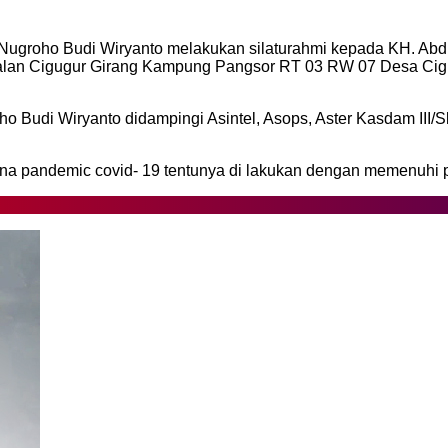
 Nugroho Budi Wiryanto melakukan silaturahmi kepada KH. Abdu
d, Jalan Cigugur Girang Kampung Pangsor RT 03 RW 07 Desa C
ho Budi Wiryanto didampingi Asintel, Asops, Aster Kasdam III
a pandemic covid- 19 tentunya di lakukan dengan memenuhi pe