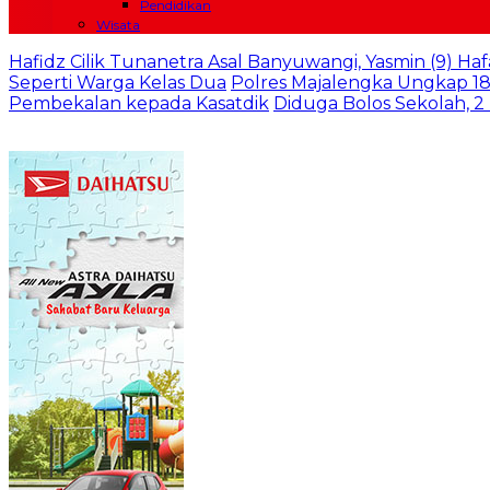
Pendidikan
Wisata
Hafidz Cilik Tunanetra Asal Banyuwangi, Yasmin (9) Haf
Seperti Warga Kelas Dua
Polres Majalengka Ungkap 18
Pembekalan kepada Kasatdik
Diduga Bolos Sekolah, 2