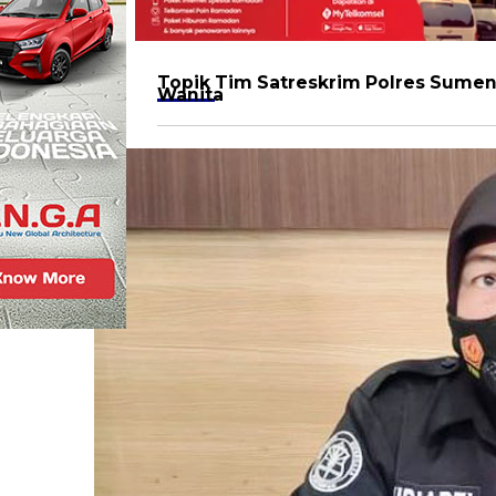
Topik
Tim Satreskrim Polres Sume
Wanita