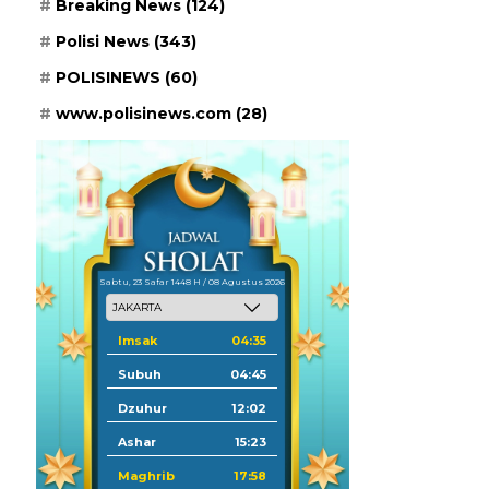
Breaking News
(124)
Polisi News
(343)
POLISINEWS
(60)
www.polisinews.com
(28)
Sabtu, 23 Safar 1448 H / 08 Agustus 2026
Imsak
04:35
Subuh
04:45
Dzuhur
12:02
Ashar
15:23
Maghrib
17:58