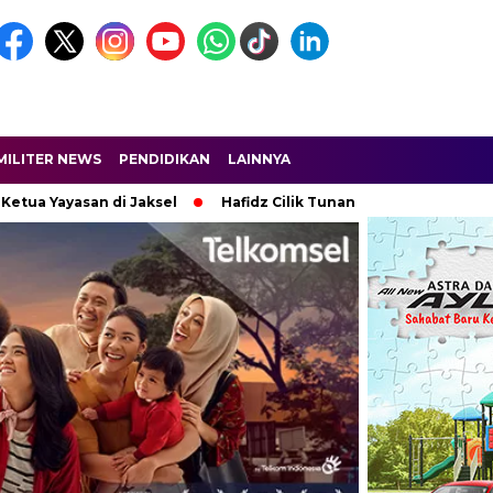
MILITER NEWS
PENDIDIKAN
LAINNYA
yasan di Jaksel
Hafidz Cilik Tunanetra Asal Banyuwangi, Yasmi