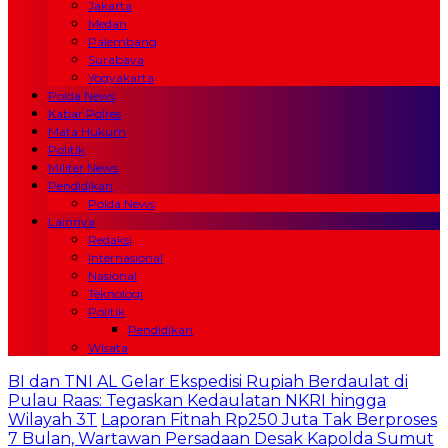
Jakarta
Medan
Palembang
Surabaya
Yogyakarta
Polda News
Kabar Polres
Mata Hukum
Politik
Militer News
Pendidikan
Polda News
Lainnya
Redaksi
Internasional
Nasional
Teknologi
Politik
Pendidikan
Wisata
BI dan TNI AL Gelar Ekspedisi Rupiah Berdaulat di
Pulau Raas: Tegaskan Kedaulatan NKRI hingga
Wilayah 3T
Laporan Fitnah Rp250 Juta Tak Berproses
7 Bulan, Wartawan Persadaan Desak Kapolda Sumut