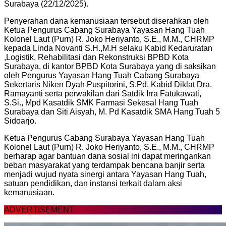
Surabaya (22/12/2025).
Penyerahan dana kemanusiaan tersebut diserahkan oleh
Ketua Pengurus Cabang Surabaya Yayasan Hang Tuah
Kolonel Laut (Purn) R. Joko Heriyanto, S.E., M.M., CHRMP
kepada Linda Novanti S.H.,M.H selaku Kabid Kedaruratan
,Logistik, Rehabilitasi dan Rekonstruksi BPBD Kota
Surabaya, di kantor BPBD Kota Surabaya yang di saksikan
oleh Pengurus Yayasan Hang Tuah Cabang Surabaya
Sekertaris Niken Dyah Puspitorini, S.Pd, Kabid Diklat Dra.
Ramayanti serta perwakilan dari Satdik Irra Fatukawati,
S.Si., Mpd Kasatdik SMK Farmasi Sekesal Hang Tuah
Surabaya dan Siti Aisyah, M. Pd Kasatdik SMA Hang Tuah 5
Sidoarjo.
Ketua Pengurus Cabang Surabaya Yayasan Hang Tuah
Kolonel Laut (Purn) R. Joko Heriyanto, S.E., M.M., CHRMP
berharap agar bantuan dana sosial ini dapat meringankan
beban masyarakat yang terdampak bencana banjir serta
menjadi wujud nyata sinergi antara Yayasan Hang Tuah,
satuan pendidikan, dan instansi terkait dalam aksi
kemanusiaan.
ADVERTISEMENT