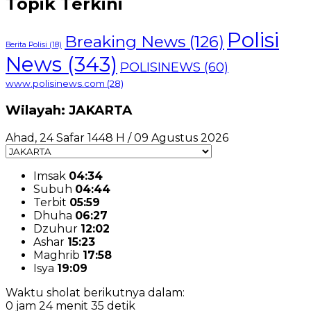
Topik Terkini
Polisi
Breaking News
(126)
Berita Polisi
(18)
News
(343)
POLISINEWS
(60)
www.polisinews.com
(28)
Wilayah: JAKARTA
Ahad, 24 Safar 1448 H / 09 Agustus 2026
Imsak
04:34
Subuh
04:44
Terbit
05:59
Dhuha
06:27
Dzuhur
12:02
Ashar
15:23
Maghrib
17:58
Isya
19:09
Waktu sholat berikutnya dalam:
0 jam 24 menit 35 detik