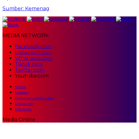
Sumber: Kemenag
MEDIA NETWORK
Facebook.com
Instagram.com
Whatsapp.com
Tiktok.com
Twitter.com
Youtube.com
Home
Redaksi
Pedoman Media Siber
Disclaimer
Info Iklan
Media Online