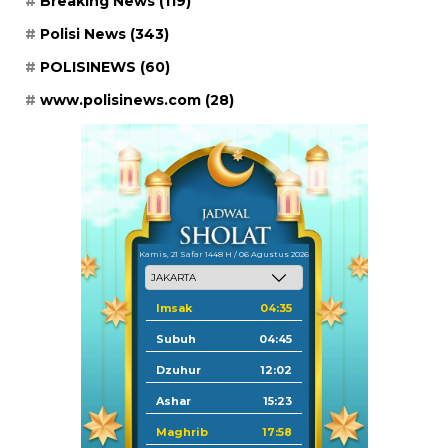
Breaking News
(119)
Polisi News
(343)
POLISINEWS
(60)
www.polisinews.com
(28)
Kamis, 21 Safar 1448 H / 06 Agustus 2026
Imsak
04:35
Subuh
04:45
Dzuhur
12:02
Ashar
15:23
Maghrib
17:58