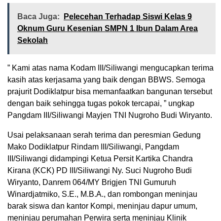
Baca Juga:
Pelecehan Terhadap Siswi Kelas 9
Oknum Guru Kesenian SMPN 1 Ibun Dalam Area
Sekolah
” Kami atas nama Kodam III/Siliwangi mengucapkan terima
kasih atas kerjasama yang baik dengan BBWS. Semoga
prajurit Dodiklatpur bisa memanfaatkan bangunan tersebut
dengan baik sehingga tugas pokok tercapai, ” ungkap
Pangdam III/Siliwangi Mayjen TNI Nugroho Budi Wiryanto.
Usai pelaksanaan serah terima dan peresmian Gedung
Mako Dodiklatpur Rindam III/Siliwangi, Pangdam
III/Siliwangi didampingi Ketua Persit Kartika Chandra
Kirana (KCK) PD III/Siliwangi Ny. Suci Nugroho Budi
Wiryanto, Danrem 064/MY Brigjen TNI Gumuruh
Winardjatmiko, S.E., M.B.A., dan rombongan meninjau
barak siswa dan kantor Kompi, meninjau dapur umum,
meninjau perumahan Perwira serta meninjau Klinik