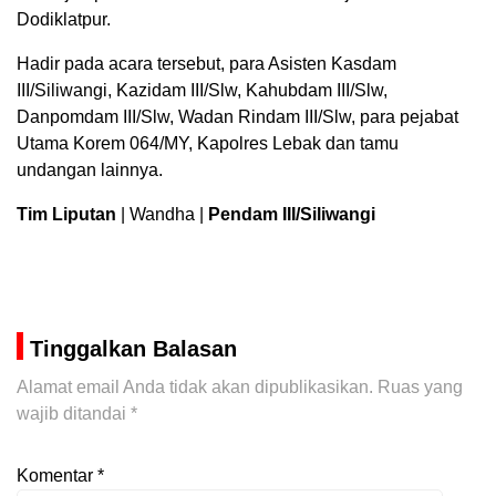
Dodiklatpur.
Hadir pada acara tersebut, para Asisten Kasdam
III/Siliwangi, Kazidam III/Slw, Kahubdam III/Slw,
Danpomdam III/Slw, Wadan Rindam III/Slw, para pejabat
Utama Korem 064/MY, Kapolres Lebak dan tamu
undangan lainnya.
Tim Liputan
| Wandha |
Pendam III/Siliwangi
Tinggalkan Balasan
Alamat email Anda tidak akan dipublikasikan.
Ruas yang
wajib ditandai
*
Komentar
*