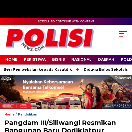
SCROLL TO CONTINUE WITH CONTENT
HOME
PERISTIWA
BISNIS
NASIONAL
DAERAH
POLD
ri Pembekalan kepada Kasatdik
Diduga Bolos Sekolah, 2 Pel
/
Home
Pendidikan
Pangdam III/Siliwangi Resmikan
Bangunan Baru Dodiklatpur