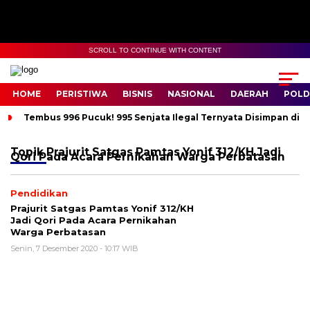
SCROLL TO CONTINUE WITH CONTENT
HOME
PERISTIWA
BISNIS
NASIONAL
DAERAH
POLD
Tembus 996 Pucuk! 995 Senjata Ilegal Ternyata Disimpan di 
Topik
Prajurit Satgas Pamtas Yonif 312/KH Jadi
Qori Pada Acara Pernikahan Warga Perbatasan
Pendidikan
Prajurit Satgas Pamtas Yonif 312/KH
Jadi Qori Pada Acara Pernikahan
Warga Perbatasan
Senin, 7 Desember 2020 - 10:17 WIB