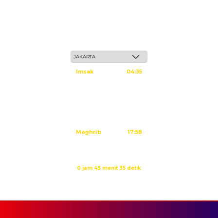
Sabtu, 23 Safar 1448 H / 08 Agustus 2026
Imsak
04:35
Subuh
04:45
Dzuhur
12:02
Ashar
15:23
Maghrib
17:58
Isya
19:09
Waktu sholat berikutnya dalam:
0 jam 45 menit 35 detik
Sumber: Kemenag