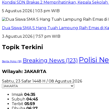
Kondisi SDN Brakas 2 Memprihatinkan, Kepala Sekola
5 Agustus 2026 | 1:03 pm WIB
Dua Siswa SMA S Hang Tuah Lampung Raih Emas di Ka
3 Agustus 2026 | 7:57 pm WIB
Topik Terkini
Polisi N
Breaking News
(123)
Berita Polisi
(18)
Wilayah: JAKARTA
Sabtu, 23 Safar 1448 H / 08 Agustus 2026
Imsak
04:35
Subuh
04:45
Terbit
05:59
Dhuha
06:27