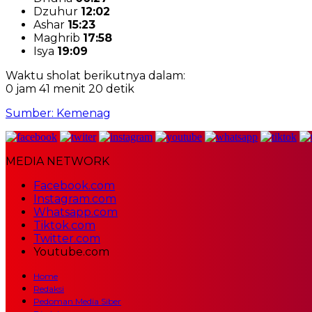
Dzuhur
12:02
Ashar
15:23
Maghrib
17:58
Isya
19:09
Waktu sholat berikutnya dalam:
0 jam 41 menit 19 detik
Sumber: Kemenag
MEDIA NETWORK
Facebook.com
Instagram.com
Whatsapp.com
Tiktok.com
Twitter.com
Youtube.com
Home
Redaksi
Pedoman Media Siber