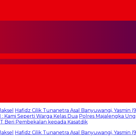
el
Hafidz Cilik Tunanetra Asal Banyuwangi, Yasmin (9) Haf
mi Seperti Warga Kelas Dua
Polres Majalengka Ungkap
eri Pembekalan kepada Kasatdik
el
Hafidz Cilik Tunanetra Asal Banyuwangi, Yasmin (9) Haf