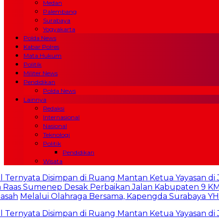
Medan
Palembang
Surabaya
Yogyakarta
Polda News
Kabar Polres
Mata Hukum
Politik
Militer News
Pendidikan
Polda News
Lainnya
Redaksi
Internasional
Nasional
Teknologi
Politik
Pendidikan
Wisata
rnyata Disimpan di Ruang Mantan Ketua Yayasan di Jaks
s Sumenep Desak Perbaikan Jalan Kabupaten 9 KM : Ka
h
Melalui Olahraga Bersama, Kapengda Surabaya YHT B
rnyata Disimpan di Ruang Mantan Ketua Yayasan di Jaks