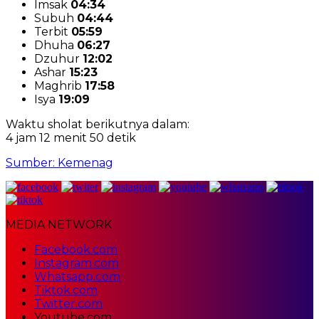
Imsak
04:34
Subuh
04:44
Terbit
05:59
Dhuha
06:27
Dzuhur
12:02
Ashar
15:23
Maghrib
17:58
Isya
19:09
Waktu sholat berikutnya dalam:
4 jam 12 menit 50 detik
Sumber: Kemenag
MEDIA NETWORK
Facebook.com
Instagram.com
Whatsapp.com
Tiktok.com
Twitter.com
Youtube.com