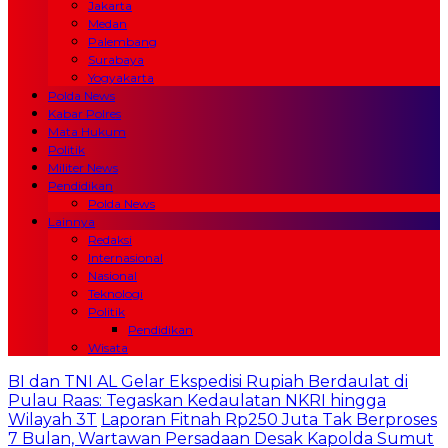
Jakarta
Medan
Palembang
Surabaya
Yogyakarta
Polda News
Kabar Polres
Mata Hukum
Politik
Militer News
Pendidikan
Polda News
Lainnya
Redaksi
Internasional
Nasional
Teknologi
Politik
Pendidikan
Wisata
BI dan TNI AL Gelar Ekspedisi Rupiah Berdaulat di
Pulau Raas: Tegaskan Kedaulatan NKRI hingga
Wilayah 3T
Laporan Fitnah Rp250 Juta Tak Berproses
7 Bulan, Wartawan Persadaan Desak Kapolda Sumut