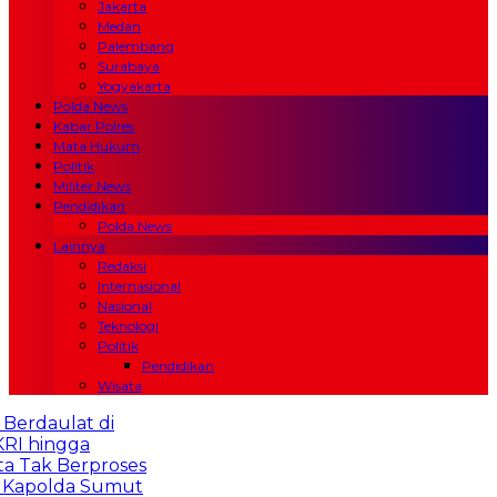
Jakarta
Medan
Palembang
Surabaya
Yogyakarta
Polda News
Kabar Polres
Mata Hukum
Politik
Militer News
Pendidikan
Polda News
Lainnya
Redaksi
Internasional
Nasional
Teknologi
Politik
Pendidikan
Wisata
Berdaulat di
I hingga
 Tak Berproses
Kapolda Sumut