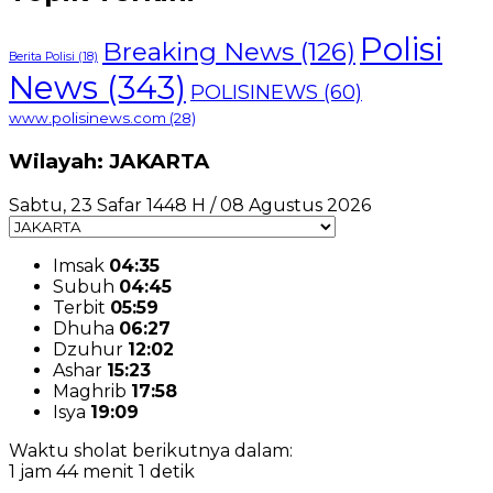
Polisi
Breaking News
(126)
Berita Polisi
(18)
News
(343)
POLISINEWS
(60)
www.polisinews.com
(28)
Wilayah: JAKARTA
Sabtu, 23 Safar 1448 H / 08 Agustus 2026
Imsak
04:35
Subuh
04:45
Terbit
05:59
Dhuha
06:27
Dzuhur
12:02
Ashar
15:23
Maghrib
17:58
Isya
19:09
Waktu sholat berikutnya dalam:
1 jam 44 menit 1 detik