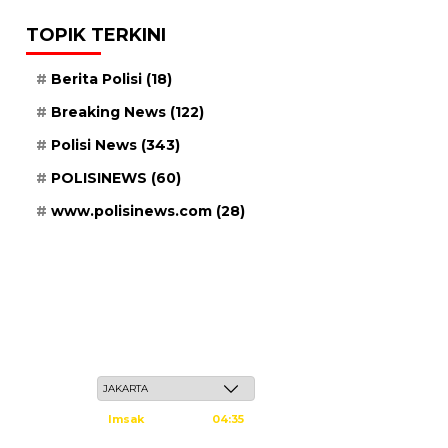
TOPIK TERKINI
Berita Polisi
(18)
Breaking News
(122)
Polisi News
(343)
POLISINEWS
(60)
www.polisinews.com
(28)
Jum'at, 22 Safar 1448 H / 07 Agustus 2026
Imsak
04:35