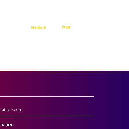
Subuh
04:45
Dzuhur
12:02
Ashar
15:23
Maghrib
17:58
Isya
19:09
Tidak ada waktu sholat berikutnya
hari ini.
Sumber: Kemenag
outube.com
 IKLAN