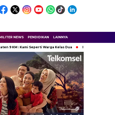
MILITER NEWS
PENDIDIKAN
LAINNYA
M : Kami Seperti Warga Kelas Dua
Polres Majalengka Ungka