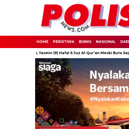
HOME
PERISTIWA
BISNIS
NASIONAL
DAE
 Banyuwangi, Yasmin (9) Hafal 6 Juz Al-Qur’an Meski Buta Sejak Bali