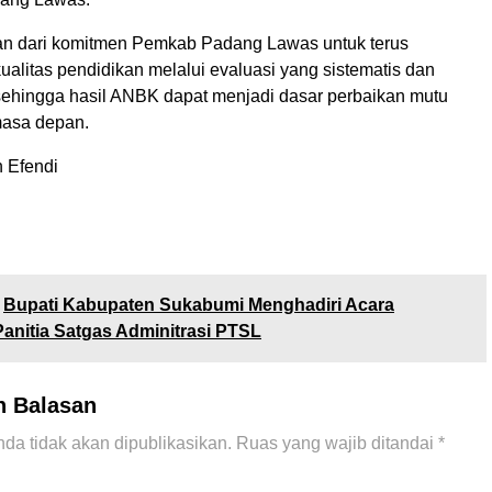
ian dari komitmen Pemkab Padang Lawas untuk terus
alitas pendidikan melalui evaluasi yang sistematis dan
sehingga hasil ANBK dapat menjadi dasar perbaikan mutu
masa depan.
n Efendi
Bupati Kabupaten Sukabumi Menghadiri Acara
Panitia Satgas Adminitrasi PTSL
n Balasan
da tidak akan dipublikasikan.
Ruas yang wajib ditandai
*