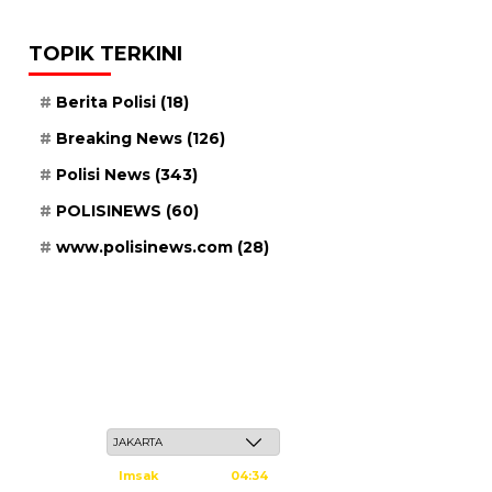
TOPIK TERKINI
Berita Polisi
(18)
Breaking News
(126)
Polisi News
(343)
POLISINEWS
(60)
www.polisinews.com
(28)
Ahad, 24 Safar 1448 H / 09 Agustus 2026
Imsak
04:34