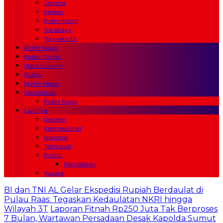
Jakarta
Medan
Palembang
Surabaya
Yogyakarta
Polda News
Kabar Polres
Mata Hukum
Politik
Militer News
Pendidikan
Polda News
Lainnya
Redaksi
Internasional
Nasional
Teknologi
Politik
Pendidikan
Wisata
BI dan TNI AL Gelar Ekspedisi Rupiah Berdaulat di
Pulau Raas: Tegaskan Kedaulatan NKRI hingga
Wilayah 3T
Laporan Fitnah Rp250 Juta Tak Berproses
7 Bulan, Wartawan Persadaan Desak Kapolda Sumut