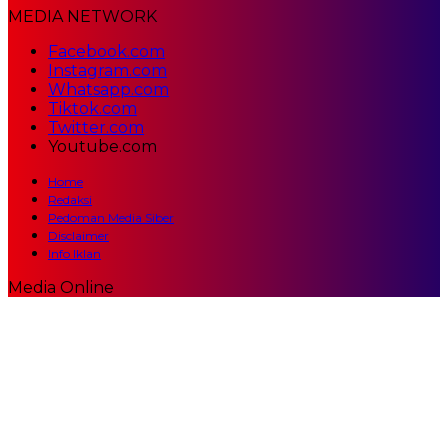
MEDIA NETWORK
Facebook.com
Instagram.com
Whatsapp.com
Tiktok.com
Twitter.com
Youtube.com
Home
Redaksi
Pedoman Media Siber
Disclaimer
Info Iklan
Media Online