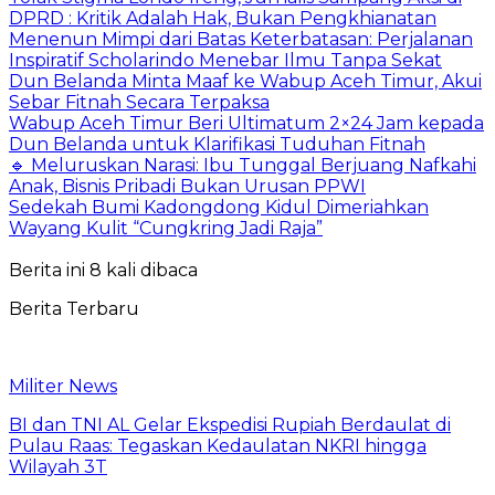
DPRD : Kritik Adalah Hak, Bukan Pengkhianatan
Menenun Mimpi dari Batas Keterbatasan: Perjalanan
Inspiratif Scholarindo Menebar Ilmu Tanpa Sekat
Dun Belanda Minta Maaf ke Wabup Aceh Timur, Akui
Sebar Fitnah Secara Terpaksa
Wabup Aceh Timur Beri Ultimatum 2×24 Jam kepada
Dun Belanda untuk Klarifikasi Tuduhan Fitnah
🔹 Meluruskan Narasi: Ibu Tunggal Berjuang Nafkahi
Anak, Bisnis Pribadi Bukan Urusan PPWI
Sedekah Bumi Kadongdong Kidul Dimeriahkan
Wayang Kulit “Cungkring Jadi Raja”
Berita ini 8 kali dibaca
Berita Terbaru
Militer News
BI dan TNI AL Gelar Ekspedisi Rupiah Berdaulat di
Pulau Raas: Tegaskan Kedaulatan NKRI hingga
Wilayah 3T