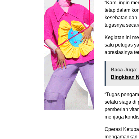
“Kami ingin me
tetap dalam ko
kesehatan dan 
tugasnya secara
Kegiatan ini me
satu petugas 
apresiasinya te
Baca Juga:
Bingkisan 
“Tugas pengama
selalu siaga d
pemberian vitam
menjaga kondisi
Operasi Ketupa
mengamankan ar