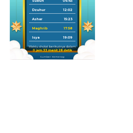
Subuh
04:45
Dzuhur
12:02
Ashar
15:23
Maghrib
17:58
Isya
19:09
Waktu sholat berikutnya dalam:
0 jam 33 menit 27 detik
Sumber: Kemenag