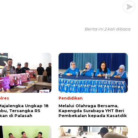
Berita ini 2 kali dibaca
lres
Pendidikan
Majalengka Ungkap 18
Melalui Olahraga Bersama,
bu, Tersangka RS
Kapengda Surabaya YHT Beri
an di Palasah
Pembekalan kepada Kasatdik