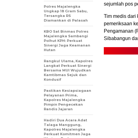
sejumlah pos p
Polres Majalengka
Ungkap 18 Gram Sabu,
Tersangka RS
Tim medis dari 
Diamankan di Palasah
pemeriksaan ke
Pengamanan (P
KBO Sat Binmas Polres
Majalengka Sambangi
Sibabangun dan
Polhut KPH: Perkuat
Sinergi Jaga Keamanan
Hutan
Rangkul Ulama, Kapolres
Langkat Perkuat Sinergi
Bersama MUI Wujudkan
Kamtibmas Sejuk dan
Kondusif
Pastikan Kesiapsiagaan
Pelayanan Prima,
Kapolres Majalengka
Pimpin Pengecekan
Randis Jajaran
Hadiri Dua Acara Adat
Talaga Manggung,
Kapolres Majalengka
Perkuat Komitmen Jaga