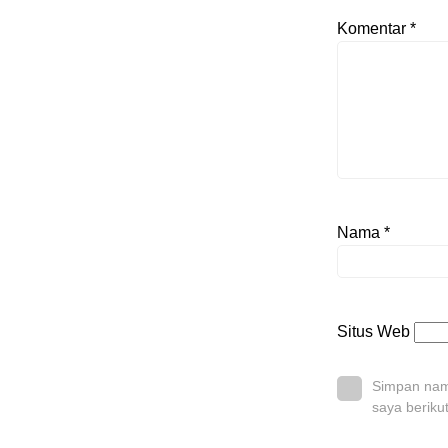
Komentar
*
Nama
*
Situs Web
Simpan nama
saya beriku