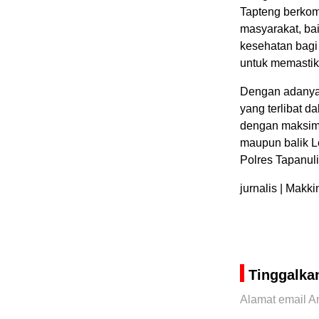
Tapteng berkom
masyarakat, b
kesehatan bagi 
untuk memastika
Dengan adanya 
yang terlibat 
dengan maksima
maupun balik 
Polres Tapanul
jurnalis | Makki
Tinggalka
Alamat email An