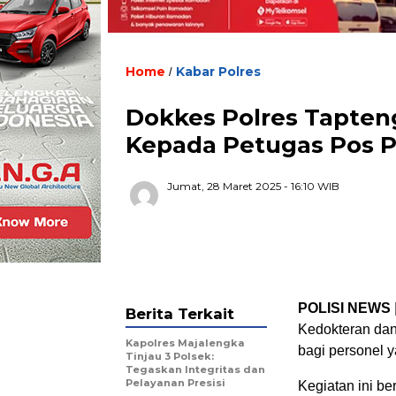
Home
Kabar Polres
/
Dokkes Polres Tapten
Kepada Petugas Pos
Jumat, 28 Maret 2025
- 16:10 WIB
POLISI NEWS
Berita Terkait
Kedokteran dan
Kapolres Majalengka
bagi personel 
Tinjau 3 Polsek:
Tegaskan Integritas dan
Pelayanan Presisi
Kegiatan ini b