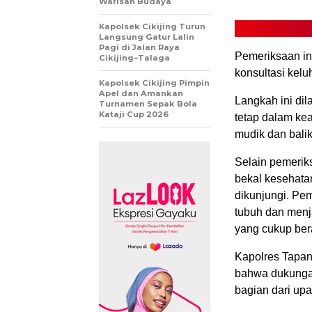
Warisan Budaya
Kapolsek Cikijing Turun
Langsung Gatur Lalin
Pagi di Jalan Raya
Pemeriksaan in
Cikijing–Talaga
konsultasi kel
Kapolsek Cikijing Pimpin
Apel dan Amankan
Langkah ini di
Turnamen Sepak Bola
Kataji Cup 2026
tetap dalam ke
mudik dan bali
Selain pemerik
bekal kesehata
dikunjungi. Pem
tubuh dan menj
yang cukup ber
Kapolres Tapa
bahwa dukunga
bagian dari up