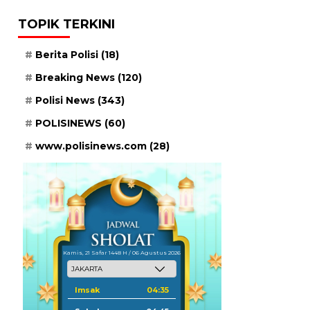
TOPIK TERKINI
Berita Polisi
(18)
Breaking News
(120)
Polisi News
(343)
POLISINEWS
(60)
www.polisinews.com
(28)
Kamis, 21 Safar 1448 H / 06 Agustus 2026
Imsak
04:35