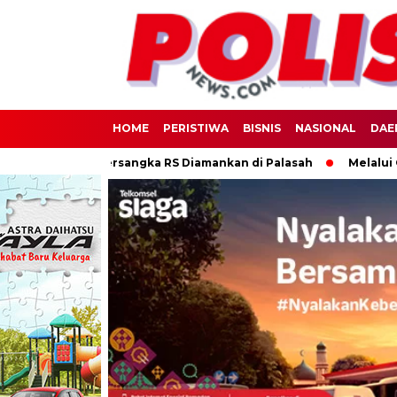
HOME
PERISTIWA
BISNIS
NASIONAL
DAE
m Sabu, Tersangka RS Diamankan di Palasah
Melalui Olahrag