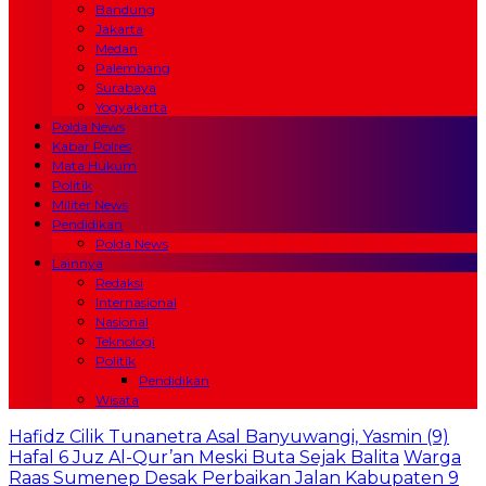
Bandung
Jakarta
Medan
Palembang
Surabaya
Yogyakarta
Polda News
Kabar Polres
Mata Hukum
Politik
Militer News
Pendidikan
Polda News
Lainnya
Redaksi
Internasional
Nasional
Teknologi
Politik
Pendidikan
Wisata
Hafidz Cilik Tunanetra Asal Banyuwangi, Yasmin (9)
Hafal 6 Juz Al-Qur’an Meski Buta Sejak Balita
Warga
Raas Sumenep Desak Perbaikan Jalan Kabupaten 9