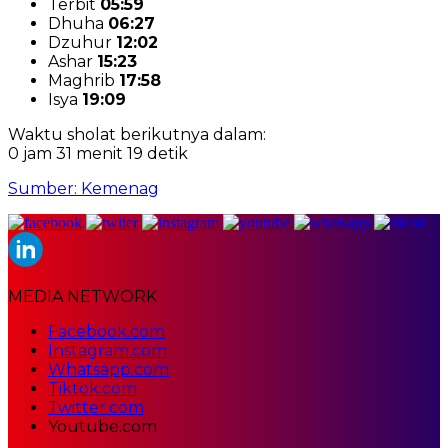
Terbit
05:59
Dhuha
06:27
Dzuhur
12:02
Ashar
15:23
Maghrib
17:58
Isya
19:09
Waktu sholat berikutnya dalam:
0 jam 31 menit 18 detik
Sumber: Kemenag
MEDIA NETWORK
Facebook.com
Instagram.com
Whatsapp.com
Tiktok.com
Twitter.com
Youtube.com