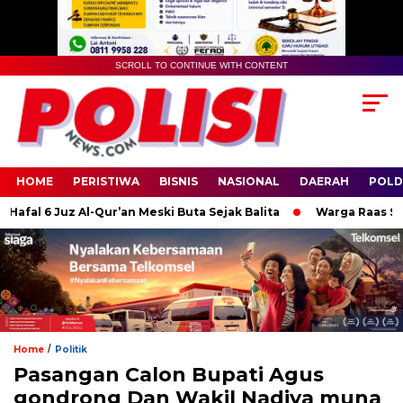
SCROLL TO CONTINUE WITH CONTENT
HOME
PERISTIWA
BISNIS
NASIONAL
DAERAH
POLD
al 6 Juz Al-Qur’an Meski Buta Sejak Balita
Warga Raas Sumene
/
Home
Politik
Pasangan Calon Bupati Agus
gondrong Dan Wakil Nadiya muna