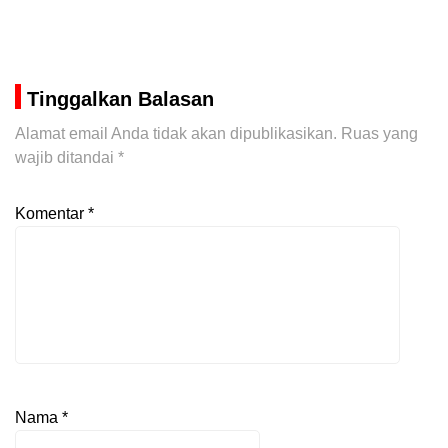
Tinggalkan Balasan
Alamat email Anda tidak akan dipublikasikan.
Ruas yang
wajib ditandai
*
Komentar
*
Nama
*