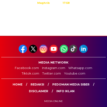
Maghrib
17:58
Isya
19:09
Tidak ada waktu sholat berikutnya hari ini.
Sumber: Kemenag
MEDIA NETWORK
Facebook.com
Instagram.com
Whatsapp.com
Tiktok.com
Twitter.com
Youtube.com
HOME
REDAKSI
PEDOMAN MEDIA SIBER
DISCLAIMER
INFO IKLAN
MEDIA ONLINE