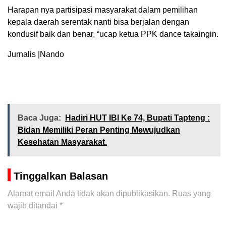
Harapan nya partisipasi masyarakat dalam pemilihan
kepala daerah serentak nanti bisa berjalan dengan
kondusif baik dan benar, “ucap ketua PPK dance takaingin.
Jurnalis |Nando
Baca Juga:
Hadiri HUT IBI Ke 74, Bupati Tapteng :
Bidan Memiliki Peran Penting Mewujudkan
Kesehatan Masyarakat.
Tinggalkan Balasan
Alamat email Anda tidak akan dipublikasikan.
Ruas yang
wajib ditandai
*