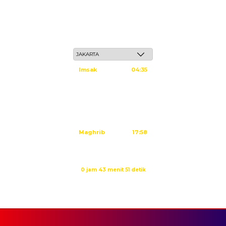
Sabtu, 23 Safar 1448 H / 08 Agustus 2026
Imsak
04:35
Subuh
04:45
Dzuhur
12:02
Ashar
15:23
Maghrib
17:58
Isya
19:09
Waktu sholat berikutnya dalam:
0 jam 43 menit 51 detik
Sumber: Kemenag