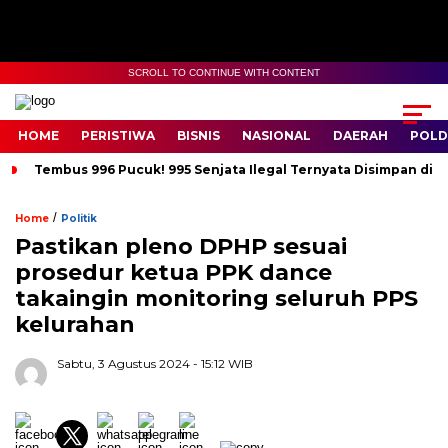
SCROLL TO CONTINUE WITH CONTENT
HOME
PERISTIWA
BISNIS
NASIONAL
DAERAH
POLD
Tembus 996 Pucuk! 995 Senjata Ilegal Ternyata Disimpan di 
/
Home
Politik
Pastikan pleno DPHP sesuai
prosedur ketua PPK dance
takaingin monitoring seluruh PPS
kelurahan
Sabtu, 3 Agustus 2024
- 15:12 WIB