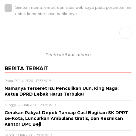
Simpan nama, email, dan situs web saya pada peramban ini
untuk komentar saya berikutnya.
Berita ini 5 kali dibaca
BERITA TERKAIT
Rabu, 29 Juli 2026 - 17:33 WIB
Namanya Terseret Isu Penculikan Uun, King Naga:
Ketua DPRD Lebak Harus Terbuka!
Minggu, 26 Juli 2026 - 20:30 WIB
Gerakan Rakyat Depok Tancap Gas! Bagikan SK DPRT
se-Kota, Luncurkan Ambulans Gratis, dan Resmikan
Kantor DPC Beji
Sabtu, 18 Juli 2026 - 20:20 WIB