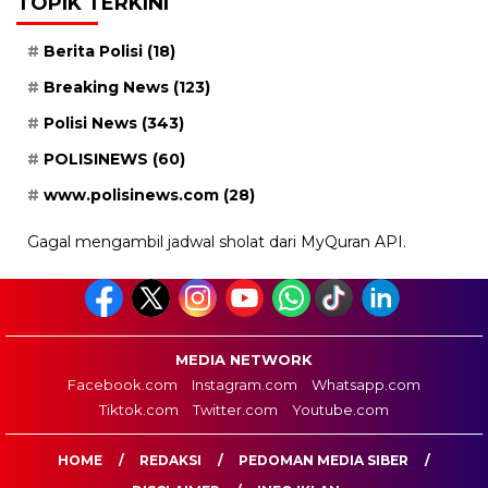
TOPIK TERKINI
Berita Polisi
(18)
Breaking News
(123)
Polisi News
(343)
POLISINEWS
(60)
www.polisinews.com
(28)
Gagal mengambil jadwal sholat dari MyQuran API.
MEDIA NETWORK
Facebook.com
Instagram.com
Whatsapp.com
Tiktok.com
Twitter.com
Youtube.com
HOME
REDAKSI
PEDOMAN MEDIA SIBER