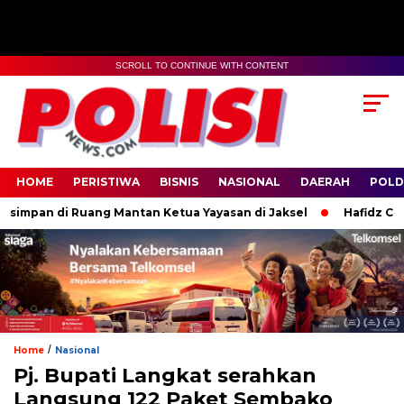
SCROLL TO CONTINUE WITH CONTENT
HOME
PERISTIWA
BISNIS
NASIONAL
DAERAH
POLD
simpan di Ruang Mantan Ketua Yayasan di Jaksel
Hafidz Cilik 
/
Home
Nasional
Pj. Bupati Langkat serahkan
Langsung 122 Paket Sembako