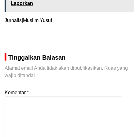
Laporkan
Jurnalis|Muslim Yusuf
Tinggalkan Balasan
Alamat email Anda tidak akan dipublikasikan.
Ruas yang
wajib ditandai
*
Komentar
*