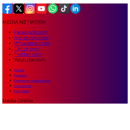
MEDIA NETWORK
Facebook.com
Instagram.com
Whatsapp.com
Tiktok.com
Twitter.com
Youtube.com
Home
Redaksi
Pedoman Media Siber
Disclaimer
Info Iklan
Media Online