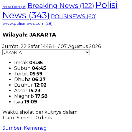
Polisi
Breaking News
(122)
Berita Polisi
(18)
News
(343)
POLISINEWS
(60)
www.polisinews.com
(28)
Wilayah: JAKARTA
Jum'at, 22 Safar 1448 H / 07 Agustus 2026
Imsak
04:35
Subuh
04:45
Terbit
05:59
Dhuha
06:27
Dzuhur
12:02
Ashar
15:23
Maghrib
17:58
Isya
19:09
Waktu sholat berikutnya dalam:
1 jam 14 menit 58 detik
Sumber: Kemenag