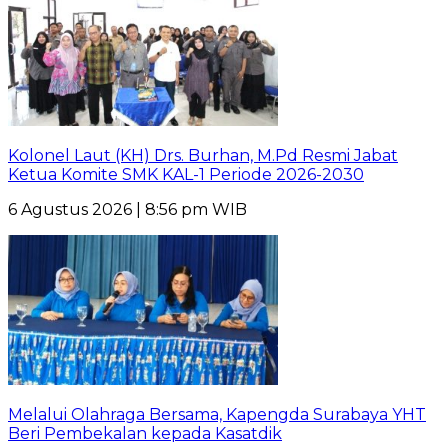
Kolonel Laut (KH) Drs. Burhan, M.Pd Resmi Jabat
Ketua Komite SMK KAL-1 Periode 2026-2030
6 Agustus 2026 | 8:56 pm WIB
Melalui Olahraga Bersama, Kapengda Surabaya YHT
Beri Pembekalan kepada Kasatdik