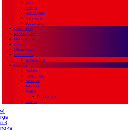
Jakarta
Medan
Palembang
Surabaya
Yogyakarta
Polda News
Kabar Polres
Mata Hukum
Politik
Militer News
Pendidikan
Polda News
Lainnya
Redaksi
Internasional
Nasional
Teknologi
Politik
Pendidikan
Wisata
fidz Cilik Tunanetra Asal Banyuwangi, Yasmin (9)
fal 6 Juz Al-Qur’an Meski Buta Sejak Balita
Warga
as Sumenep Desak Perbaikan Jalan Kabupaten 9
 : Kami Seperti Warga Kelas Dua
Polres Majalengka