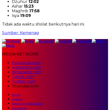
Dzuhur
12:02
Ashar
15:23
Maghrib
17:58
Isya
19:09
Tidak ada waktu sholat berikutnya hari ini.
Sumber: Kemenag
MEDIA NETWORK
Facebook.com
Instagram.com
Whatsapp.com
Tiktok.com
Twitter.com
Youtube.com
Home
Redaksi
Pedoman Media Siber
Disclaimer