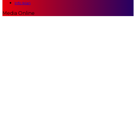
Info Iklan
Media Online