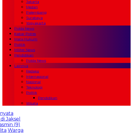
Jakarta
Medan
Palembang
Surabaya
Yogyakarta
Polda News
Kabar Polres
Mata Hukum
Politik
Militer News
Pendidikan
Polda News
Lainnya
Redaksi
Internasional
Nasional
Teknologi
Politik
Pendidikan
Wisata
ta
aksel
n (9)
Warga