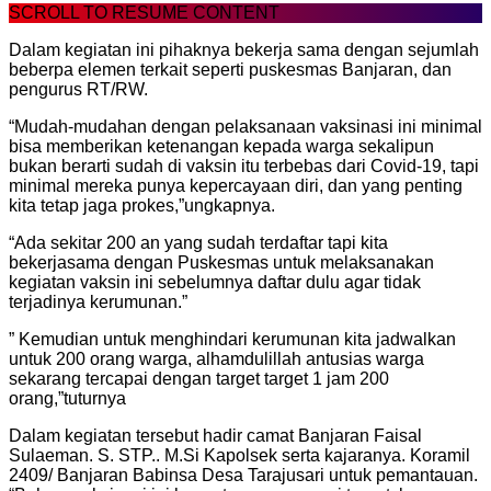
SCROLL TO RESUME CONTENT
Dalam kegiatan ini pihaknya bekerja sama dengan sejumlah
beberpa elemen terkait seperti puskesmas Banjaran, dan
pengurus RT/RW.
“Mudah-mudahan dengan pelaksanaan vaksinasi ini minimal
bisa memberikan ketenangan kepada warga sekalipun
bukan berarti sudah di vaksin itu terbebas dari Covid-19, tapi
minimal mereka punya kepercayaan diri, dan yang penting
kita tetap jaga prokes,”ungkapnya.
“Ada sekitar 200 an yang sudah terdaftar tapi kita
bekerjasama dengan Puskesmas untuk melaksanakan
kegiatan vaksin ini sebelumnya daftar dulu agar tidak
terjadinya kerumunan.”
” Kemudian untuk menghindari kerumunan kita jadwalkan
untuk 200 orang warga, alhamdulillah antusias warga
sekarang tercapai dengan target target 1 jam 200
orang,”tuturnya
Dalam kegiatan tersebut hadir camat Banjaran Faisal
Sulaeman. S. STP.. M.Si Kapolsek serta kajaranya. Koramil
2409/ Banjaran Babinsa Desa Tarajusari untuk pemantauan.