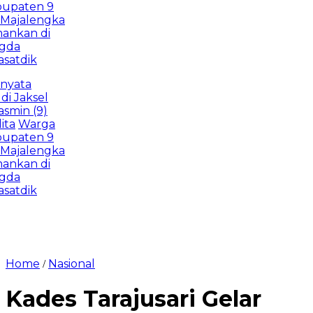
aten 9
jalengka
an di
dik
ta
aksel
n (9)
Warga
aten 9
jalengka
an di
dik
Home
Nasional
/
Kades Tarajusari Gelar