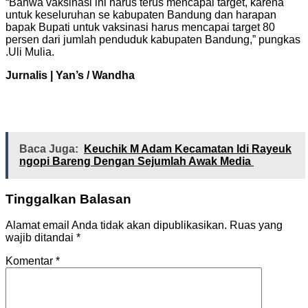
“Bahwa vaksinasi ini harus terus mencapai target, karena
untuk keseluruhan se kabupaten Bandung dan harapan
bapak Bupati untuk vaksinasi harus mencapai target 80
persen dari jumlah penduduk kabupaten Bandung,” pungkas
.Uli Mulia.
Jurnalis | Yan’s / Wandha
Baca Juga:
Keuchik M Adam Kecamatan Idi Rayeuk
ngopi Bareng Dengan Sejumlah Awak Media
Tinggalkan Balasan
Alamat email Anda tidak akan dipublikasikan.
Ruas yang
wajib ditandai
*
Komentar
*